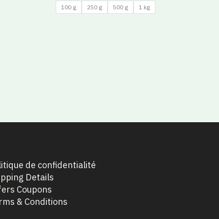
sur
5
100 g
250 g
500 g
1 kg
itique de confidentialité
ipping Details
fers Coupons
rms & Conditions