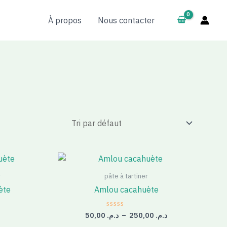
À propos
Nous contacter
Plage
de
prix :
r
pâte à tartiner
د.م. 50,00
ète
Amlou cacahuète
à
د.م. 250,00
50,00
د.م.
–
250,00
د.م.
Note
0