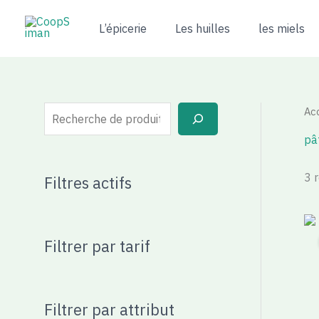
Aller
R
au
L’épicerie
Les huilles
les miels
e
contenu
c
h
e
Acc
r
pât
c
h
3 
Filtres actifs
e
Filtrer par tarif
Filtrer par attribut