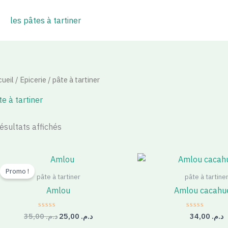
les pâtes à tartiner
ueil
/
Epicerie
/ pâte à tartiner
e à tartiner
résultats affichés
Le
Le
prix
prix
Promo !
initial
actuel
pâte à tartiner
pâte à tartine
était :
est :
Amlou
Amlou cacahu
د.م. 25,00.
د.م. 35,00.
35,00
د.م.
25,00
د.م.
34,00
د.م.
Note
Note
0
0